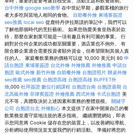
單時，重要的是要考慮目標受眾、活動主題和飲食限制。
台中外燴
google seo教學
在中世紀早期，參觀客棧的旅行
者大多吃與當地人相同的食物。
自助餐外燴
柬埔寨簽證
seo推薦
local seo
從鹿特丹伊拉斯謨的筆記中，我們可以
了解他那個時代的烹飪藝術。 如果您熱愛美食並熱衷於款
待，那麼在家創業可能是一項有趣且有利可圖的事業。 行
銷對於任何企業的成功都至關重要，酒店業也不例外。 有
限合夥企業適合需要投資者額外資金，但希望限制其個人責
任的人。 家庭餐飲業務的價格可以從 10,000 美元到 80
申
請台胞證
柬埔寨簽證
台北外燴
外燴推薦
外燴推薦
申請台
胞證
歐式外燴
新竹外燴
自助餐外燴
台胞證照片
辦桌外燴
seo推薦
seo推薦
台胞證高雄
台胞證高雄
BUFFET外
燴
,000
杜拜簽證
數位行銷課程
台胞證台南
台胞證過期
台
北高級外燴
菲律賓簽證
外燴推薦
西式外燴
卡式台胞證
美
元不等，具體取決於上述因素和業務的整體規模。
關鍵字
公司
台胞證台北
外燴點心
本文提供了在家中開展自己的餐
飲業務並遵守當地法規的逐步指南。 繼續瀏覽網站，即表
示您同意將 Cookie 儲存在您的裝置上，以改善網站導航、
分析網站使用情況並支援我們的行銷活動。 準備好將您的