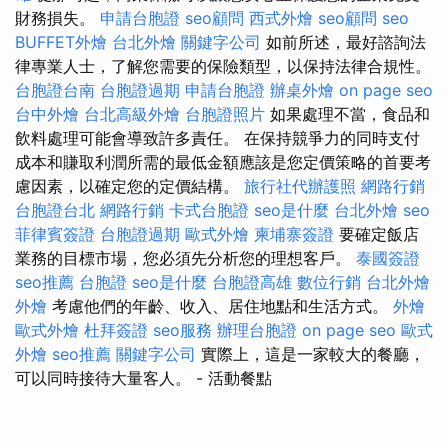
財務損失。
申請台胞證
seo顧問
西式外燴
seo顧問
seo
BUFFET外燴
台北外燴
關鍵字公司
如前所述，最好諮詢法
律專業人士，了解您需要的保險類型，以保持法律合規性。
台胞證台南
台胞證過期
申請台胞證
辦桌外燴
on page seo
台中外燴
台北高級外燴
台胞證照片
如果處理不當，食品和
飲料處理可能會導致許多責任。 在保持競爭力的同時支付
成本和賺取利潤所需的最低金額應該是您定價策略的首要考
慮因素，以確定您的定價結構。
旅行社代辦護照
網路行銷
台胞證台北
網路行銷
卡式台胞證
seo是什麼
台北外燴
seo
菲律賓簽證
台胞證過期
歐式外燴
柬埔寨簽證
要確定飯店
業務的目標市場，您必須先分析您的理想客戶。
泰國簽證
seo推薦
台胞證
seo是什麼
台胞證高雄
數位行銷
台北外燴
外燴
考慮他們的年齡、收入、居住地點和生活方式。
外燴
歐式外燴
杜拜簽證
seo服務
辦理台胞證
on page seo
歐式
外燴
seo推薦
關鍵字公司
實際上，這是一家較大的餐廳，
可以同時接待大量客人。
- 活動餐點