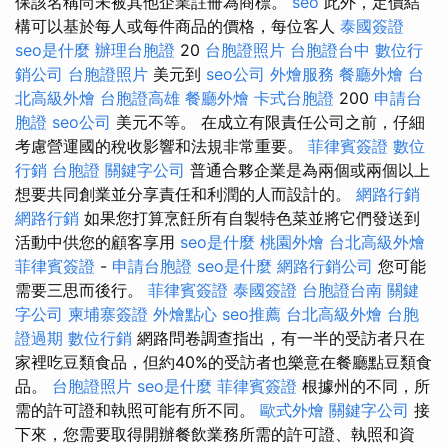
保該名稱尚未被其他企業註冊為商標。
seo
此外，定價結
構可以基於每人或每件商品的價格，每位客人
泰國簽證
seo是什麼
辦理台胞證
20
台胞證照片
台胞證台中
數位行
銷公司
台胞證照片
美元到
seo公司
外燴服務
餐廳外燴
台
北高級外燴
台胞證高雄
餐廳外燴
卡式台胞證
200
申請台
胞證
seo公司
美元不等。 在成立有限責任公司之前，仔細
考慮營運國的稅收影響和法規非常重要。
菲律賓簽證
數位
行銷
台胞證
關鍵字公司
普通合夥企業是為兩個或兩個以上
想要共同創業並分享責任和利潤的人而設計的。
網路行銷
網路行銷
如果您打算烹飪所有自製特色菜並將它們發送到
活動中供您的顧客享用
seo是什麼
桃園外燴
台北高級外燴
菲律賓簽證
-
申請台胞證
seo是什麼
網路行銷公司
您可能
需要三思而後行。
菲律賓簽證
泰國簽證
台胞證台南
關鍵
字公司
柬埔寨簽證
外燴點心
seo推薦
台北高級外燴
台胞
證過期
數位行銷
網路問卷調查指出，有一半的受訪者只在
家裡吃豆類食品，但約40%的受訪者也樂意在餐廳點豆類食
品。
台胞證照片
seo是什麼
菲律賓簽證
根據州的不同，所
需的許可證和執照可能有所不同。
歐式外燴
關鍵字公司
接
下來，您需要取得開辦餐飲業務所需的許可證、執照和資