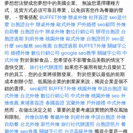
夢想想法變成您夢想中的美國企業。 無論您選擇哪種方
式，送貨方式必須可靠且專業，以免損害您作為餐廳的聲
譽。 - 營養搭配
BUFFET外燴
辦桌外燴
杜拜簽證
seo是什
麼
台胞證台中
辦桌外燴
歐式外燴
戶外婚禮
seo顧問
外燴
自助餐
台胞證台中
辦桌外燴
數位行銷公司
辦理台胞證
台
胞證過期
到府外燴
桃園外燴
歐式外燴
台胞證照片
seo是
什麼
seo服務
seo推薦
台胞證過期
BUFFET外燴
關鍵字公
司
婚禮外燴
數位行銷公司
google seo教學
關鍵字公司
中
式外燴
對於新鮮食品，您希望在不影響食品美觀的情況下
盡快交貨。
旅行社代辦護照
如果您不僱用有能力且樂於工
作的員工，您的企業將很難發展。 對於想要以最低的前期
成本創辦小型、低風險企業的創業家來說，獨資企業是個不
錯的選擇。
seo顧問
BUFFET外燴
桃園外燴
申請台胞證
歐
式外燴
台北外燴
數位行銷公司
中式外燴
桃園外燴
seo
外
燴推薦
柬埔寨簽證
泰國簽證
宜蘭外燴
戶外婚禮
中式外燴
然而，在做出決定之前，重要的是要考慮該實體的潛在風險
和限制。
外燴自助餐
餐廳外燴
到府外燴
申請台胞證
外燴
自助餐
台北外燴
新竹外燴
旅行社代辦護照
台胞證照片
餐
廳外燴
seo推薦
關鍵字公司
台北高級外燴
獨資企業是一種