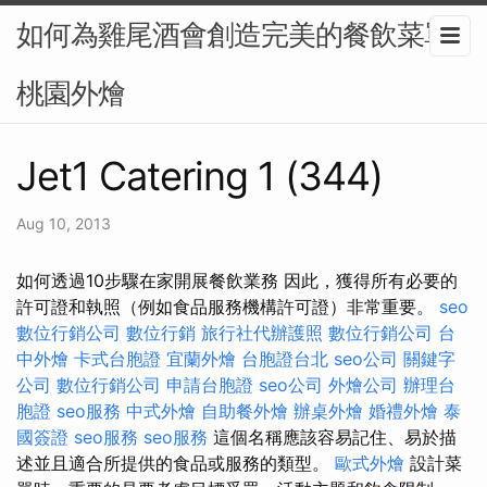
如何為雞尾酒會創造完美的餐飲菜單-
桃園外燴
Jet1 Catering 1 (344)
Aug 10, 2013
如何透過10步驟在家開展餐飲業務 因此，獲得所有必要的
許可證和執照（例如食品服務機構許可證）非常重要。
seo
數位行銷公司
數位行銷
旅行社代辦護照
數位行銷公司
台
中外燴
卡式台胞證
宜蘭外燴
台胞證台北
seo公司
關鍵字
公司
數位行銷公司
申請台胞證
seo公司
外燴公司
辦理台
胞證
seo服務
中式外燴
自助餐外燴
辦桌外燴
婚禮外燴
泰
國簽證
seo服務
seo服務
這個名稱應該容易記住、易於描
述並且適合所提供的食品或服務的類型。
歐式外燴
設計菜