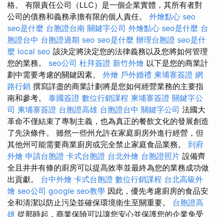
格。 有限責任公司（LLC）是一個企業實體，其所有者對
公司的債務和義務承擔有限的個人責任。
外燴點心
seo
seo是什麼
台胞證台南
關鍵字公司
外燴點心
seo是什麼
台
胞證台中
台胞證過期
seo
seo是什麼
辦理台胞證
seo是什
麼
local seo
該決定將決定您的法律義務以及您將如何管理
您的業務。
seo公司
杜拜簽證
新竹外燴
以下是您的商業計
劃中需要考慮的關鍵因素。
外燴
戶外婚禮
柬埔寨簽證
網
路行銷
撰寫詳盡的商業計劃將是您如何經營業務的主要指
南和參考。
泰國簽證
數位行銷課程
柬埔寨簽證
關鍵字公
司
柬埔寨簽證
台胞證高雄
台胞證台中
關鍵字公司
法國大
革命不僅結束了專制主義，也為真正的餐飲文化的發展創造
了先決條件。 雖然一些州允許在家庭廚房外進行經營，但
其他州可能需要商業廚房或完全禁止家庭食品業務。
到府
外燴
申請台胞證
卡式台胞證
台北外燴
台胞證照片
設備齊
全且井井有條的廚房可以提高效率並最終為您的業務成功做
出貢獻。
台中外燴
卡式台胞證
數位行銷課程
台北高級外
燴
seo公司
google seo教學
因此，優先考慮廚房的食品安
全和清潔以防止污染並確保環境衛生至關重要。
台胞證高
雄
從那時起，商業保險可以讓您安心並保護您的企業免受