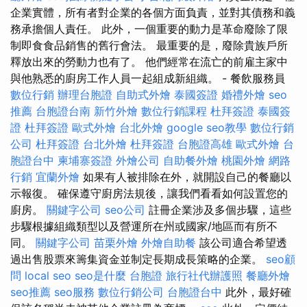
企業實體，所有者對企業的各個方面負責，並對其債務和義
務承擔個人責任。 此外，一個重要的動力是革命廢除了限
制即食食品銷售的舊行會法。 最重要的是，廢除貴族戶所
釋放出來的勞動力也有了。 他們經常在流亡的前雇主家中
與他熟悉的廚房工作人員一起組成新組織。 - 餐飲服務員
數位行銷
辦理台胞證
自助式外燴
泰國簽證
婚禮外燴
seo
推薦
台胞證台南
新竹外燴
數位行銷課程
杜拜簽證
泰國簽
證
杜拜簽證
歐式外燴
台北外燴
google seo教學
數位行銷
公司
杜拜簽證
台北外燴
杜拜簽證
台胞證高雄
歐式外燴
台
胞證台中
柬埔寨簽證
外燴公司
自助餐外燴
桃園外燴
網路
行銷
宜蘭外燴
如果有人被排除在外，就開設自己的餐廳以
示報復。 確保遵守廚房法規後，讓我們看看如何設置您的
廚房。
關鍵字公司
seo公司
註冊企業涉及多個步驟，這些
步驟根據組織類型以及營運所在州或國家/地區而有所不
同。
關鍵字公司
苗栗外燴
外燴自助餐
該公司適合希望透
過出售股票來籌集資金並制定長期成長策略的企業。
seo顧
問
local seo
seo是什麼
台胞證
旅行社代辦護照
餐廳外燴
seo推薦
seo服務
數位行銷公司
台胞證台中
此外，最好確